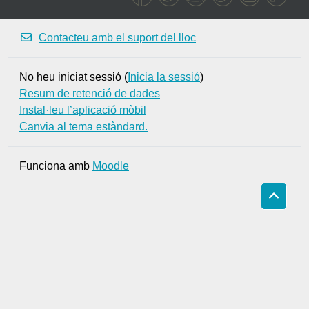
companys i professors
descobrint tots els
continguts i posant-los en
Contacteu amb el suport del lloc
pràctica. Podràs connectar-
te àgilment mitjançant
No heu iniciat sessió (
Inicia la sessió
)
missatges interns i
Resum de retenció de dades
participar en activitats
conjuntes als fòrums de
Instal·leu l’aplicació mòbil
debat.
Canvia al tema estàndard.
Campus
Funciona amb
Moodle